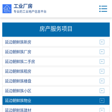
工业厂房
专业的工业地产信息平台
房产服务项目
延边朝鲜族新房
延边朝鲜族厂房
延边朝鲜族二手房
延边朝鲜族租房
延边朝鲜族楼盘
延边朝鲜族小区
延边朝鲜族物业
延边朝鲜族建材